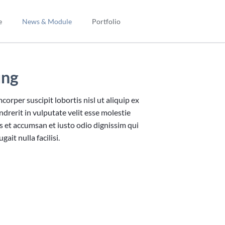
Navigation
überspringen
e
News & Module
Portfolio
Ihr Projekt #4
Ihr Projekt 
Newsletter
uf dem
News-Liste
ung
für all
News-Boxen
Slider & Testimonials
orper suscipit lobortis nisl ut aliquip ex
rerit in vulputate velit esse molestie
Events & Termine
ros et accumsan et iusto odio dignissim qui
FAQ
ait nulla facilisi.
FAQ-Liste
Formular
Login
Registrieren
Suche