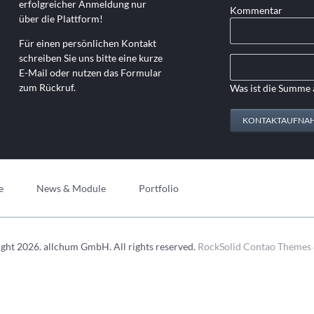
erfolgreicher Anmeldung nur
Kommentar
über die Plattform!
Für einen persönlichen Kontakt
schreiben Sie uns bitte eine kurze
E-Mail oder nutzen das Formular
zum Rückruf.
Was ist die Summe 
KONTAKTAUFNA
e
News & Module
Portfolio
ght 2026. allchum GmbH. All rights reserved.
RockSolid Contao Themes 