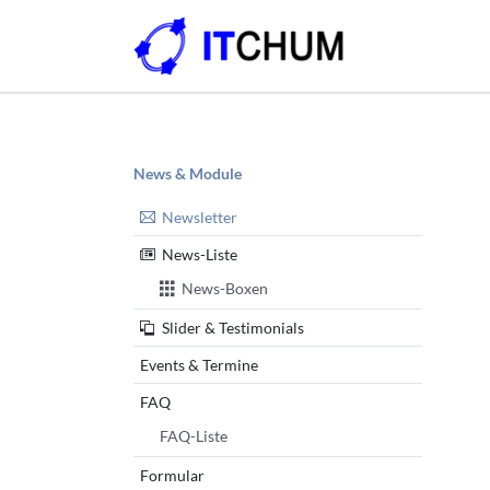
Text und Typografie
Ihr Projekt #1
Ihr Pr
Medie
Typografie (Fließtext)
Bil
Navigation
Downloads & Infos
Ico
News & Module
überspringen
Tabellen & Listen
Vid
Newsletter
Feature-Boxen
Zi
News-Liste
Content-Boxen
Ani
News-Boxen
Buttons & Leisten
Akk
Slider & Testimonials
 #2
ekt #6
Events & Termine
FAQ
FAQ-Liste
Formular