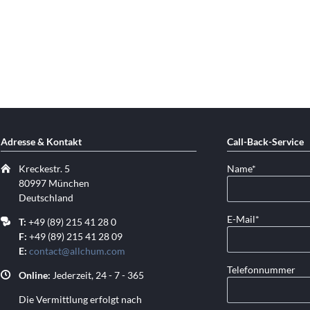
Adresse & Kontakt
Call-Back-Service
Pflichtfeld
Kreckestr. 5
Name
*
80997 München
Deutschland
Pflichtfeld
E-Mail
*
T:
+49 (89) 215 41 28 0
F:
+49 (89) 215 41 28 09
E:
contact@allchum.com
Telefonnummer
Online:
Jederzeit, 24 - 7 - 365
Die Vermittlung erfolgt nach